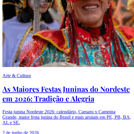
Arte & Cultura
As Maiores Festas Juninas do Nordeste
em 2026: Tradição e Alegria
Festa junina Nordeste 2026: calendário, Caruaru x Campina
Grande, maior festa junina do Brasil e mais arraiais em PE, PB, BA,
AL e SE.
2 de junho de 2026