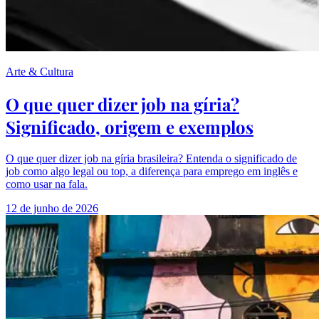
Arte & Cultura
O que quer dizer job na gíria?
Significado, origem e exemplos
O que quer dizer job na gíria brasileira? Entenda o significado de
job como algo legal ou top, a diferença para emprego em inglês e
como usar na fala.
12 de junho de 2026