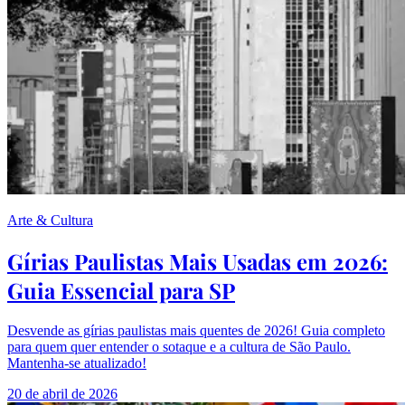
Arte & Cultura
Gírias Paulistas Mais Usadas em 2026:
Guia Essencial para SP
Desvende as gírias paulistas mais quentes de 2026! Guia completo
para quem quer entender o sotaque e a cultura de São Paulo.
Mantenha-se atualizado!
20 de abril de 2026