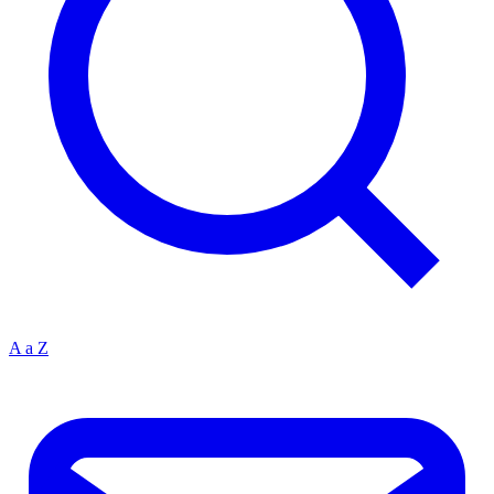
A a Z