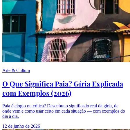
Arte & Cultura
O Que Significa Paia? Gíria Explicada
com Exemplos (2026)
Paia é elogio ou crítica? Descubra o significado real da gíria, de
onde vem e como usar certo em cada situação — com exemplos do
dia a dia.
12 de junho de 2026