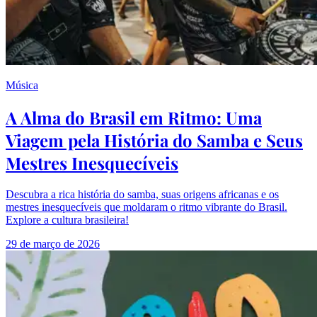
Música
A Alma do Brasil em Ritmo: Uma
Viagem pela História do Samba e Seus
Mestres Inesquecíveis
Descubra a rica história do samba, suas origens africanas e os
mestres inesquecíveis que moldaram o ritmo vibrante do Brasil.
Explore a cultura brasileira!
29 de março de 2026