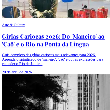
Arte & Cultura
Gírias Cariocas 2026: Do 'Maneiro' ao
'Caô' e o Rio na Ponta da Língua
Guia completo das gírias cariocas mais relevantes para 2026.
Aprenda o significado de 'maneiro', 'caô' e outras expressões para
entender o Rio de Janeiro.
20 de abril de 2026