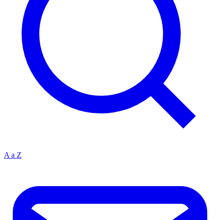
A a Z