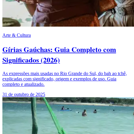
Arte & Cultura
Gírias Gaúchas: Guia Completo com
Significados (2026)
As expressões mais usadas no Rio Grande do Sul, do bah ao tchê,
explicadas com significado, origem e exemplos de uso. Guia
completo e atualizado.
31 de outubro de 2025