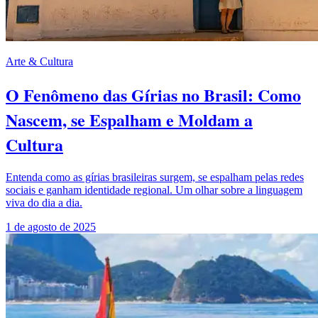
Arte & Cultura
O Fenômeno das Gírias no Brasil: Como
Nascem, se Espalham e Moldam a
Cultura
Entenda como as gírias brasileiras surgem, se espalham pelas redes
sociais e ganham identidade regional. Um olhar sobre a linguagem
viva do dia a dia.
1 de agosto de 2025