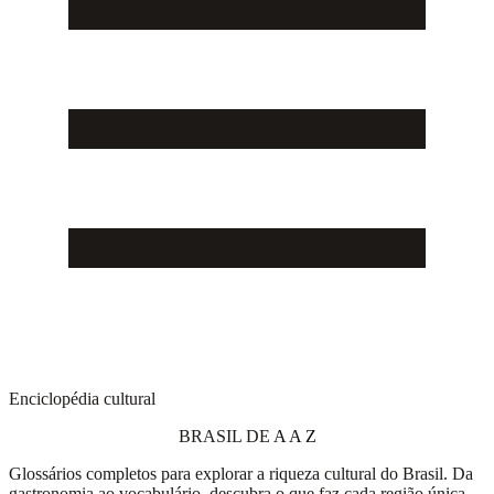
Enciclopédia cultural
BRASIL DE
A A Z
Glossários completos para explorar a riqueza cultural do Brasil. Da
gastronomia ao vocabulário, descubra o que faz cada região única.