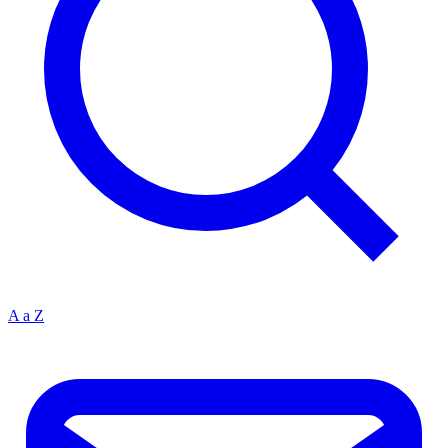
A a Z