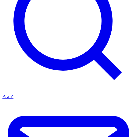
A a Z