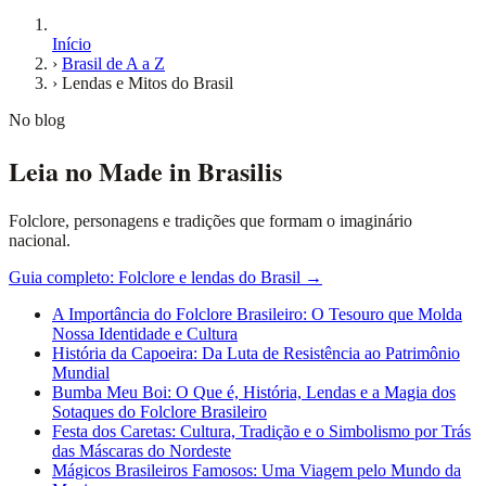
Início
›
Brasil de A a Z
›
Lendas e Mitos do Brasil
No blog
Leia no Made in Brasilis
Folclore, personagens e tradições que formam o imaginário
nacional.
Guia completo: Folclore e lendas do Brasil →
A Importância do Folclore Brasileiro: O Tesouro que Molda
Nossa Identidade e Cultura
História da Capoeira: Da Luta de Resistência ao Patrimônio
Mundial
Bumba Meu Boi: O Que é, História, Lendas e a Magia dos
Sotaques do Folclore Brasileiro
Festa dos Caretas: Cultura, Tradição e o Simbolismo por Trás
das Máscaras do Nordeste
Mágicos Brasileiros Famosos: Uma Viagem pelo Mundo da