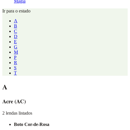
Magia
Ir para o estado
A
B
C
D
E
G
M
P
R
S
T
A
Acre
(AC)
2 lendas listados
Boto Cor-de-Rosa