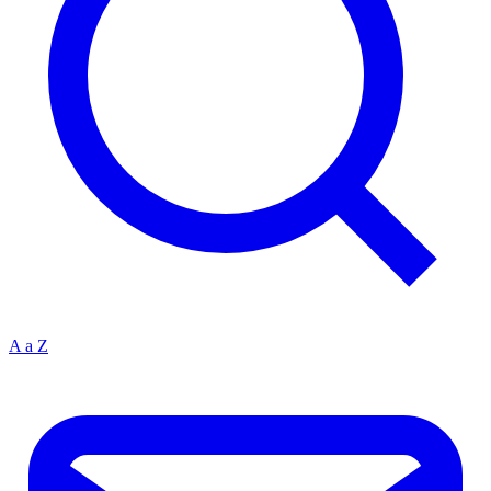
A a Z