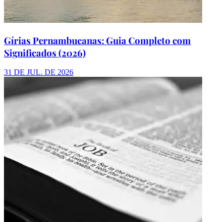
Gírias Pernambucanas: Guia Completo com
Significados (2026)
31 DE JUL. DE 2026