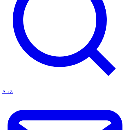
A a Z