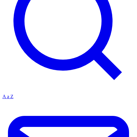
A a Z