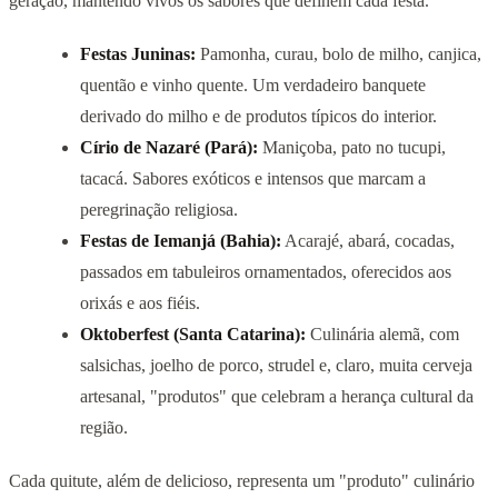
geração, mantendo vivos os sabores que definem cada festa.
Festas Juninas:
Pamonha, curau, bolo de milho, canjica,
quentão e vinho quente. Um verdadeiro banquete
derivado do milho e de produtos típicos do interior.
Círio de Nazaré (Pará):
Maniçoba, pato no tucupi,
tacacá. Sabores exóticos e intensos que marcam a
peregrinação religiosa.
Festas de Iemanjá (Bahia):
Acarajé, abará, cocadas,
passados em tabuleiros ornamentados, oferecidos aos
orixás e aos fiéis.
Oktoberfest (Santa Catarina):
Culinária alemã, com
salsichas, joelho de porco, strudel e, claro, muita cerveja
artesanal, "produtos" que celebram a herança cultural da
região.
Cada quitute, além de delicioso, representa um "produto" culinário