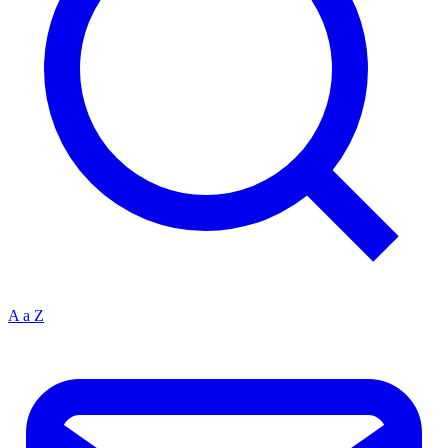
A a Z