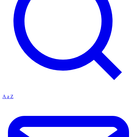
A a Z