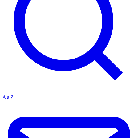
A a Z