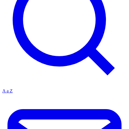
A a Z